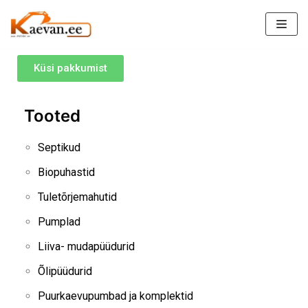
Skip
to
Küsi pakkumist
content
Tooted
Septikud
Biopuhastid
Tuletõrjemahutid
Pumplad
Liiva- mudapüüdurid
Õlipüüdurid
Puurkaevupumbad ja komplektid